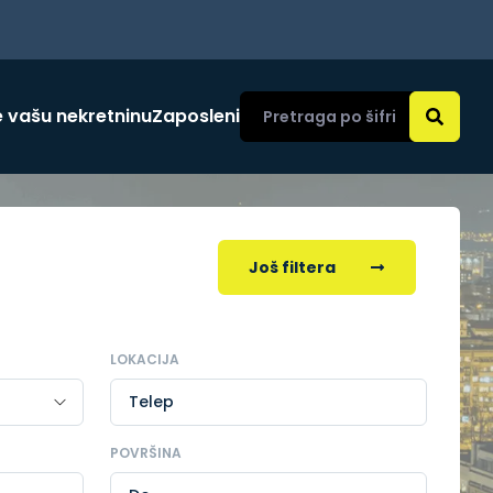
 vašu nekretninu
Zaposleni
Još filtera
LOKACIJA
Telep
POVRŠINA