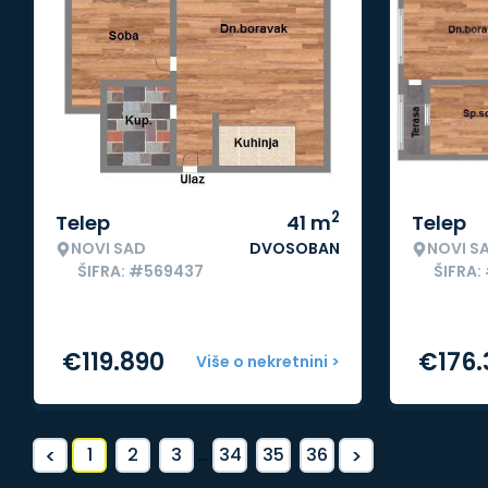
2
Telep
41
m
Telep
NOVI SAD
DVOSOBAN
NOVI S
ŠIFRA: #569437
ŠIFRA:
€
119.890
€
176
Više o nekretnini >
<
>
1
2
3
...
34
35
36