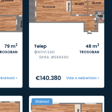
2
2
79
m
Telep
48
m
ROSOBAN
NOVI SAD
TROSOBAN
ŠIFRA: #569440
€
140.380
ekretnini >
Više o nekretnini >
Stanovi