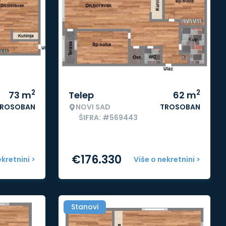
2
2
73
m
Telep
62
m
ROSOBAN
NOVI SAD
TROSOBAN
ŠIFRA: #569443
€
176.330
ekretnini >
Više o nekretnini >
Stanovi