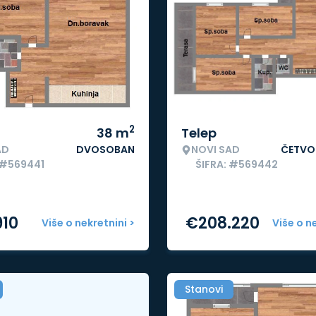
2
38
m
Telep
AD
DVOSOBAN
NOVI SAD
ČETVO
 #569441
ŠIFRA: #569442
910
€
208.220
Više o nekretnini >
Više o n
Stanovi