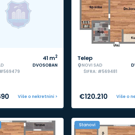
2
41
m
Telep
AD
DVOSOBAN
NOVI SAD
D
 #569479
ŠIFRA: #569481
890
€
120.210
Više o nekretnini >
Više o n
Stanovi