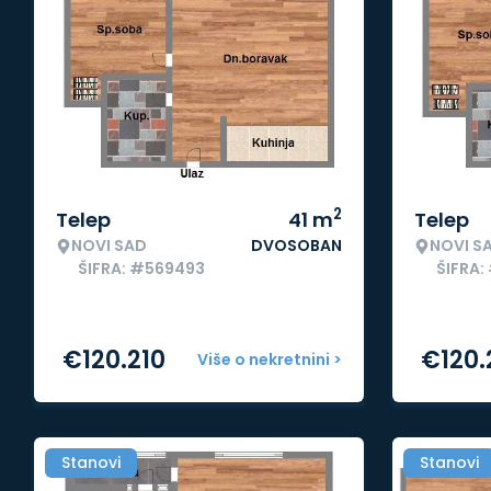
2
Telep
41
m
Telep
NOVI SAD
DVOSOBAN
NOVI S
ŠIFRA: #569493
ŠIFRA:
€
120.210
€
120.
Više o nekretnini >
Stanovi
Stanovi