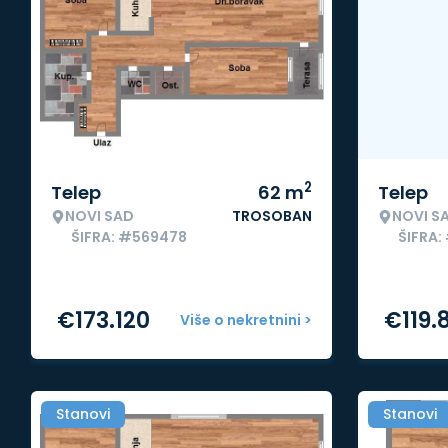
2
Telep
62
m
Telep
NOVI SAD
TROSOBAN
NOVI S
ŠIFRA: #569478
ŠIFRA:
€
173.120
€
119.
Više o nekretnini >
Stanovi
Stanovi