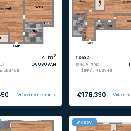
2
41
m
Telep
AD
DVOSOBAN
NOVI SAD
T
 #569488
ŠIFRA: #569491
890
€
176.330
Više o nekretnini >
Više o n
Stanovi