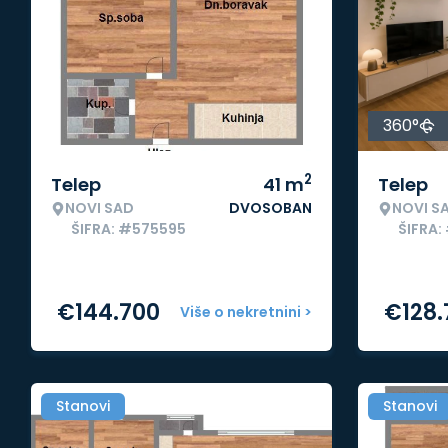
360°
2
Telep
41
m
Telep
NOVI SAD
DVOSOBAN
NOVI S
ŠIFRA: #575595
ŠIFRA:
€
144.700
€
128
Više o nekretnini >
Stanovi
Stanovi