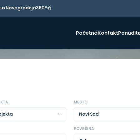
Lux
Novogradnja
360°
Početna
Kontakt
Ponudite
EKTA
MESTO
POVRŠINA