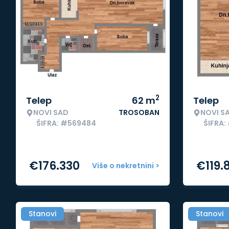
2
Telep
62
m
Telep
NOVI SAD
TROSOBAN
NOVI S
ŠIFRA: #569484
ŠIFRA:
€
176.330
€
119.
Više o nekretnini >
Stanovi
Stanovi