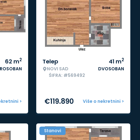
2
2
62
m
Telep
41
m
ROSOBAN
NOVI SAD
DVOSOBAN
ŠIFRA: #569492
€
119.890
ekretnini >
Više o nekretnini >
Stanovi