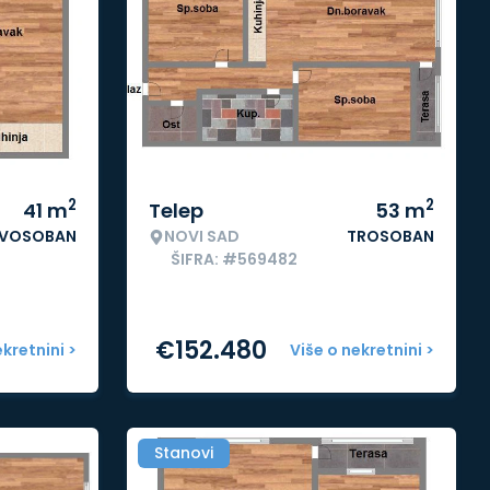
2
2
41
m
Telep
53
m
VOSOBAN
NOVI SAD
TROSOBAN
ŠIFRA: #569482
€
152.480
ekretnini >
Više o nekretnini >
Stanovi