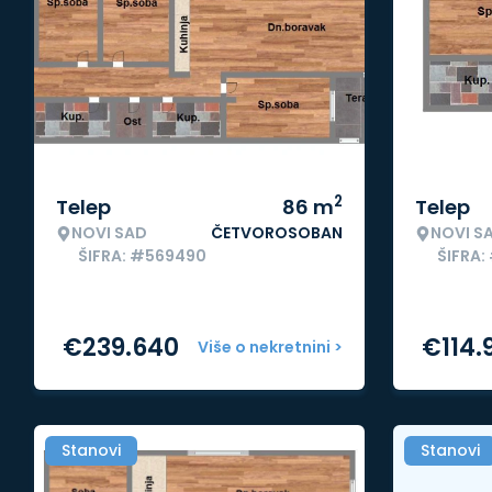
2
Telep
86
m
Telep
NOVI SAD
ČETVOROSOBAN
NOVI S
ŠIFRA: #569490
ŠIFRA:
€
239.640
€
114.
Više o nekretnini >
Stanovi
Stanovi