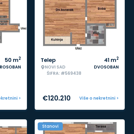
2
2
50
m
Telep
41
m
ROSOBAN
NOVI SAD
DVOSOBAN
ŠIFRA: #569438
€
120.210
ekretnini >
Više o nekretnini >
Stanovi