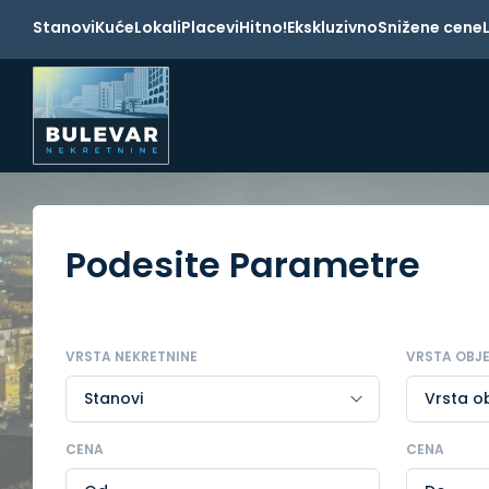
Stanovi
Kuće
Lokali
Placevi
Hitno!
Ekskluzivno
Snižene cene
Podesite Parametre
VRSTA NEKRETNINE
VRSTA OBJ
CENA
CENA