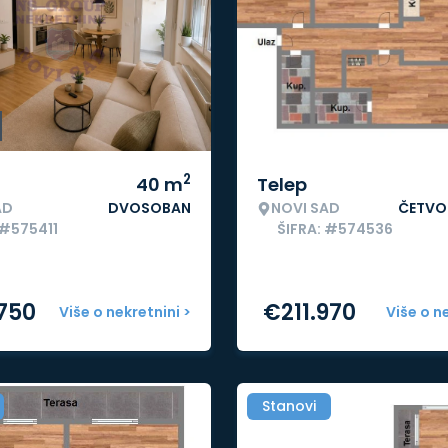
2
40
m
Telep
AD
DVOSOBAN
NOVI SAD
ČETVO
 #575411
ŠIFRA: #574536
.750
€
211.970
Više o nekretnini >
Više o n
Stanovi