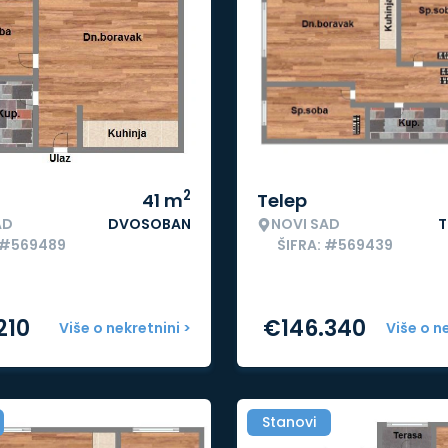
2
41
m
Telep
AD
DVOSOBAN
NOVI SAD
T
 #569489
ŠIFRA: #569439
210
€
146.340
Više o nekretnini >
Više o n
Stanovi