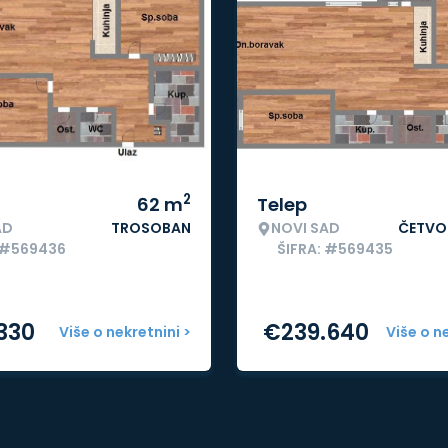
2
62
m
Telep
AD
TROSOBAN
NOVI SAD
ČETVO
 #569436
ŠIFRA: #569435
.330
€
239.640
Više o nekretnini >
Više o n