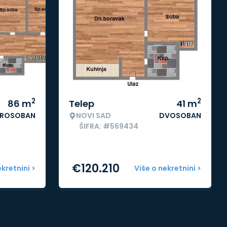
2
2
86
m
Telep
41
m
ROSOBAN
NOVI SAD
DVOSOBAN
ŠIFRA: #569434
€
120.210
ekretnini >
Više o nekretnini >