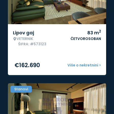
2
Lipov gaj
83
m
VETERNIK
ČETVOROSOBAN
ŠIFRA: #573123
€
162.690
Više o nekretnini >
Stanovi