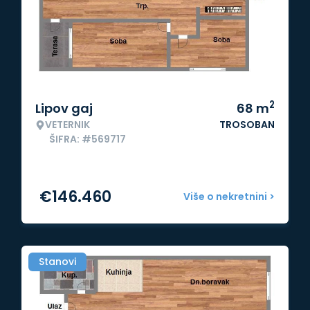
2
Lipov gaj
68
m
VETERNIK
TROSOBAN
ŠIFRA: #569717
€
146.460
Više o nekretnini >
Stanovi