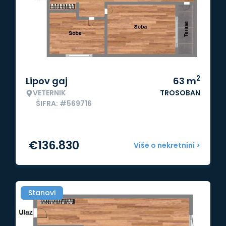
2
Lipov gaj
63
m
VETERNIK
TROSOBAN
ŠIFRA: #569716
€
136.830
Više o nekretnini >
Stanovi