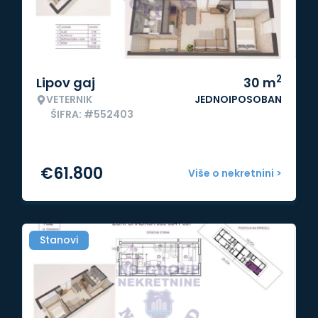
2
Lipov gaj
30
m
VETERNIK
JEDNOIPOSOBAN
ŠIFRA: #552403
€
61.800
Više o nekretnini >
Stanovi