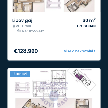
2
Lipov gaj
60
m
VETERNIK
TROSOBAN
ŠIFRA: #552412
€
128.960
Više o nekretnini >
Stanovi