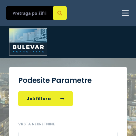
Podesite Parametre
Još filtera
VRSTA NEKRETNINE