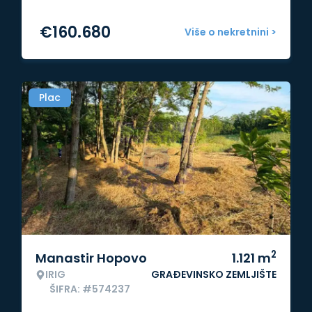
€
160.680
Više o nekretnini >
Plac
2
Manastir Hopovo
1.121
m
IRIG
GRAĐEVINSKO ZEMLJIŠTE
ŠIFRA: #574237