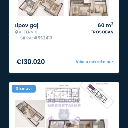
2
Lipov gaj
60
m
VETERNIK
TROSOBAN
ŠIFRA: #552413
€
130.020
Više o nekretnini >
Stanovi