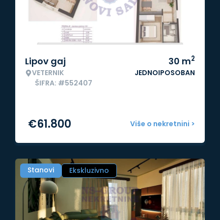
2
Lipov gaj
30
m
VETERNIK
JEDNOIPOSOBAN
ŠIFRA: #552407
€
61.800
Više o nekretnini >
Stanovi
Ekskluzivno