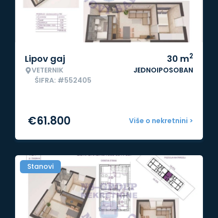
2
Lipov gaj
30
m
VETERNIK
JEDNOIPOSOBAN
ŠIFRA: #552405
€
61.800
Više o nekretnini >
Stanovi