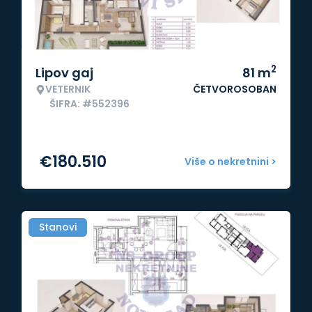
2
Lipov gaj
81
m
VETERNIK
ČETVOROSOBAN
ŠIFRA: #552396
€
180.510
Više o nekretnini >
Stanovi