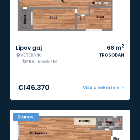
2
Lipov gaj
68
m
VETERNIK
TROSOBAN
ŠIFRA: #569718
€
146.370
Više o nekretnini >
Stanovi