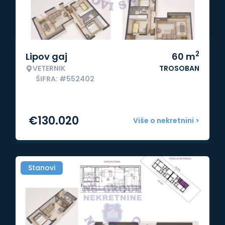
2
Lipov gaj
60
m
VETERNIK
TROSOBAN
ŠIFRA: #552402
€
130.020
Više o nekretnini >
Stanovi