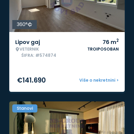
360°
2
Lipov gaj
76
m
VETERNIK
TROIPOSOBAN
ŠIFRA: #574874
€
141.690
Više o nekretnini >
Stanovi