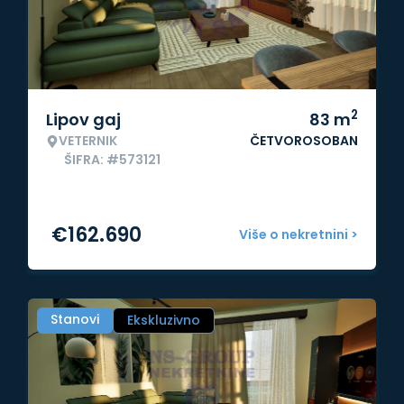
2
Lipov gaj
83
m
VETERNIK
ČETVOROSOBAN
ŠIFRA: #573121
€
162.690
Više o nekretnini >
Stanovi
Ekskluzivno