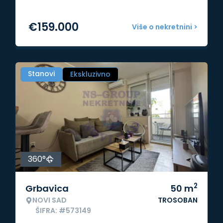
€
159.000
Više o nekretnini >
Stanovi
Ekskluzivno
360°
2
Grbavica
50
m
NOVI SAD
TROSOBAN
ŠIFRA: #573149