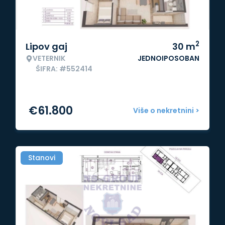
2
Lipov gaj
30
m
VETERNIK
JEDNOIPOSOBAN
ŠIFRA: #552414
€
61.800
Više o nekretnini >
Stanovi