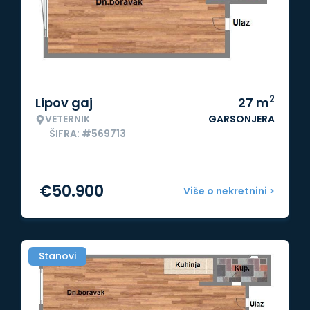
2
Lipov gaj
27
m
VETERNIK
GARSONJERA
ŠIFRA: #569713
€
50.900
Više o nekretnini >
Stanovi