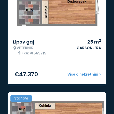
2
Lipov gaj
25
m
VETERNIK
GARSONJERA
ŠIFRA: #569715
€
47.370
Više o nekretnini >
Stanovi