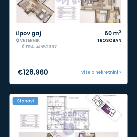
2
Lipov gaj
60
m
VETERNIK
TROSOBAN
ŠIFRA: #552397
€
128.960
Više o nekretnini >
Stanovi