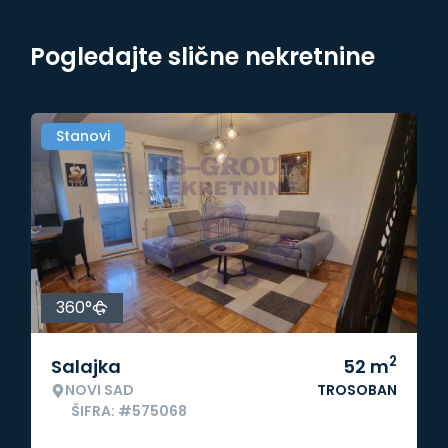
Pogledajte slične nekretnine
Stanovi
360°
2
Salajka
52
m
NOVI SAD
TROSOBAN
ŠIFRA: #575068