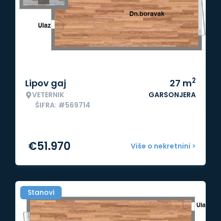
2
Lipov gaj
27
m
VETERNIK
GARSONJERA
ŠIFRA: #569714
€
51.970
Više o nekretnini >
Stanovi