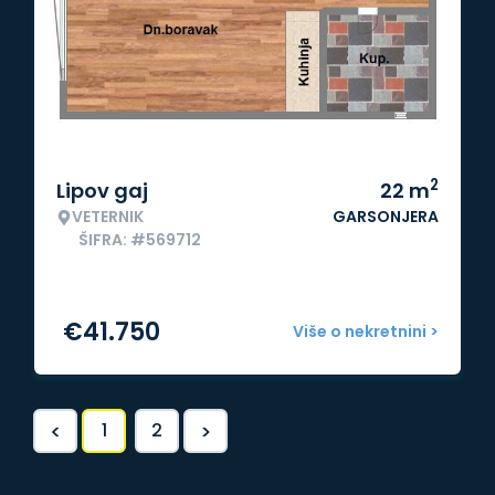
2
Lipov gaj
22
m
VETERNIK
GARSONJERA
ŠIFRA: #569712
€
41.750
Više o nekretnini >
<
>
1
2