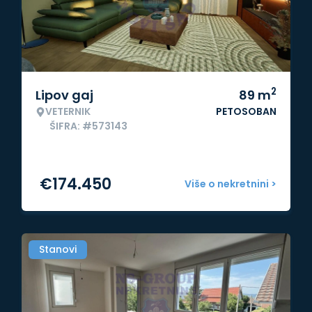
2
Lipov gaj
89
m
VETERNIK
PETOSOBAN
ŠIFRA: #573143
€
174.450
Više o nekretnini >
Stanovi