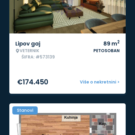
2
Lipov gaj
89
m
VETERNIK
PETOSOBAN
ŠIFRA: #573139
€
174.450
Više o nekretnini >
Stanovi