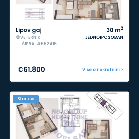
2
Lipov gaj
30
m
VETERNIK
JEDNOIPOSOBAN
ŠIFRA: #552415
€
61.800
Više o nekretnini >
Stanovi