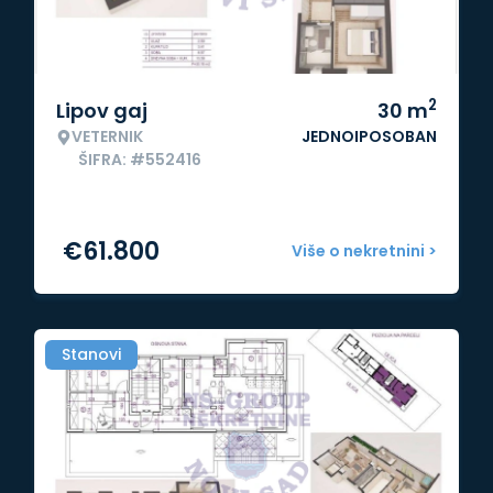
2
Lipov gaj
30
m
VETERNIK
JEDNOIPOSOBAN
ŠIFRA: #552416
€
61.800
Više o nekretnini >
Stanovi