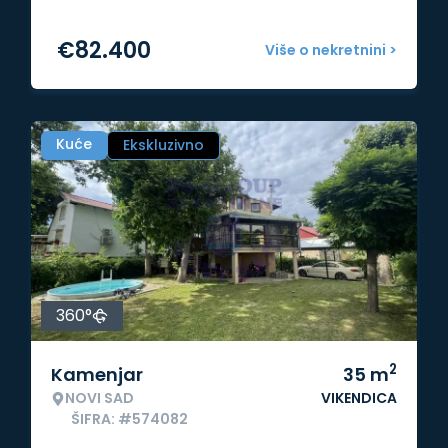
€
82.400
Više o nekretnini >
Kuće
Ekskluzivno
360°
2
Kamenjar
35
m
NOVI SAD
VIKENDICA
ŠIFRA: #574082