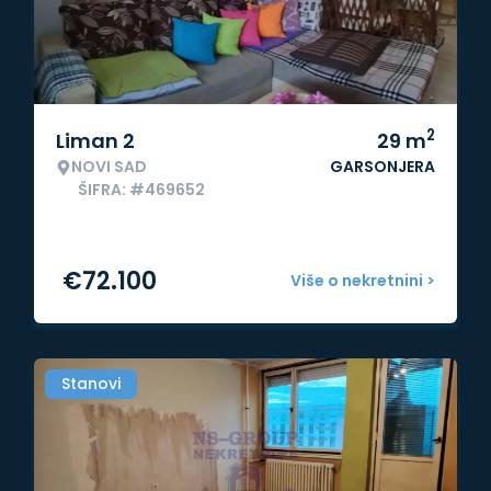
2
Liman 2
29
m
NOVI SAD
GARSONJERA
ŠIFRA: #469652
€
72.100
Više o nekretnini >
Stanovi