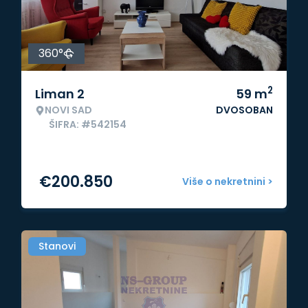
360°
2
Liman 2
59
m
NOVI SAD
DVOSOBAN
ŠIFRA: #542154
€
200.850
Više o nekretnini >
Stanovi