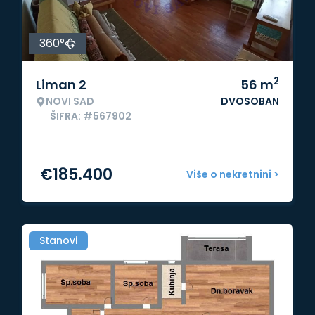
360°
2
Liman 2
56
m
NOVI SAD
DVOSOBAN
ŠIFRA: #567902
€
185.400
Više o nekretnini >
Stanovi