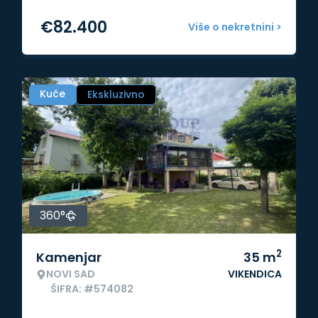
€
82.400
Više o nekretnini >
Kuće
Ekskluzivno
360°
2
Kamenjar
35
m
NOVI SAD
VIKENDICA
ŠIFRA: #574082