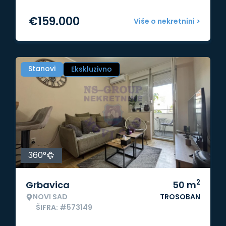
€
159.000
Više o nekretnini >
Stanovi
Ekskluzivno
360°
2
Grbavica
50
m
NOVI SAD
TROSOBAN
ŠIFRA: #573149