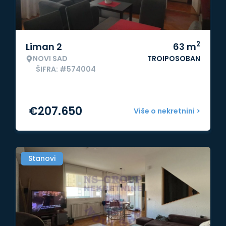
2
Liman 2
63
m
NOVI SAD
TROIPOSOBAN
ŠIFRA: #574004
€
207.650
Više o nekretnini >
Stanovi