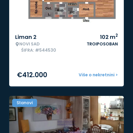
2
Liman 2
102
m
NOVI SAD
TROIPOSOBAN
ŠIFRA: #544530
€
412.000
Više o nekretnini >
Stanovi