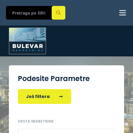
Podesite Parametre
Još filtera
VRSTA NEKRETNINE