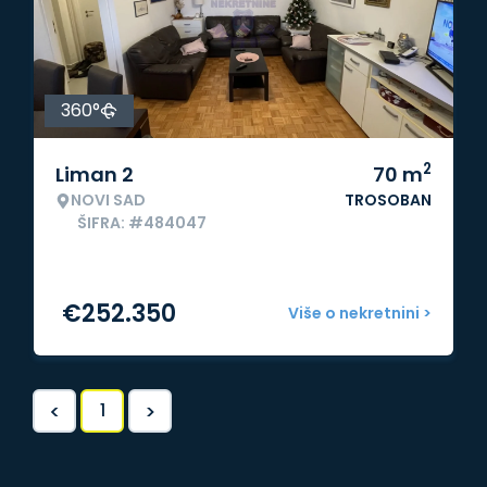
360°
2
Liman 2
70
m
NOVI SAD
TROSOBAN
ŠIFRA: #484047
€
252.350
Više o nekretnini >
<
>
1