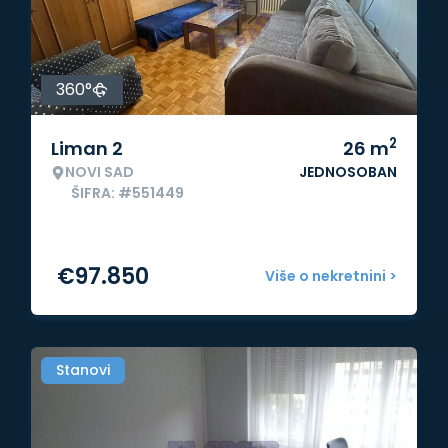
360°
2
Liman 2
26
m
NOVI SAD
JEDNOSOBAN
ŠIFRA: #551449
€
97.850
Više o nekretnini >
Stanovi