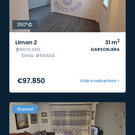
360°
2
Liman 2
31
m
NOVI SAD
GARSONJERA
ŠIFRA: #561556
€
97.850
Više o nekretnini >
Stanovi