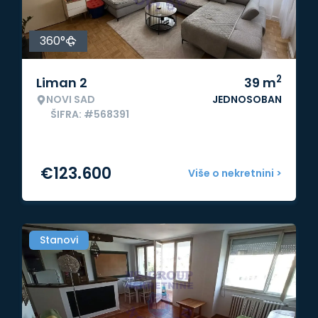
360°
2
Liman 2
39
m
NOVI SAD
JEDNOSOBAN
ŠIFRA: #568391
€
123.600
Više o nekretnini >
Stanovi