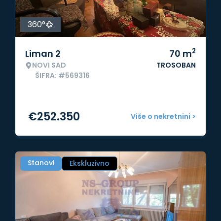
360°
2
Liman 2
70
m
NOVI SAD
TROSOBAN
ŠIFRA: #569316
€
252.350
Više o nekretnini >
Stanovi
Ekskluzivno