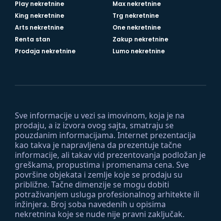
Play nekretnine
Max nekretnine
King nekretnine
Trg nekretnine
Arts nekretnine
One nekretnine
Renta stan
Zakup nekretnine
Prodaja nekretnine
Lumo nekretnine
Sve informacije u vezi sa imovinom, koja je na
prodaju, a iz izvora ovog sajta, smatraju se
pouzdanim informacijama. Internet prezentacija
kao takva je napravljena da prezentuje tačne
informacije, ali takav vid prezentovanja podložan je
greškama, propustima i promenama cena. Sve
površine objekata i zemlje koje se prodaju su
približne. Tačne dimenzije se mogu dobiti
potraživanjem usluga profesionalnog arhitekte ili
inžinjera. Broj soba navedenih u opisima
nekretnina koje se nude nije pravni zaključak.