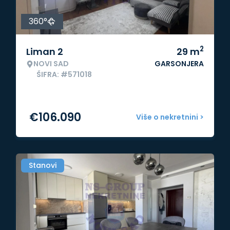
360°
2
Liman 2
29
m
NOVI SAD
GARSONJERA
ŠIFRA: #571018
€
106.090
Više o nekretnini >
Stanovi