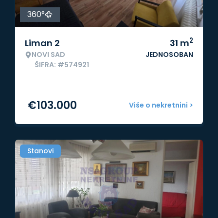
360°
2
Liman 2
31
m
NOVI SAD
JEDNOSOBAN
ŠIFRA: #574921
€
103.000
Više o nekretnini >
Stanovi