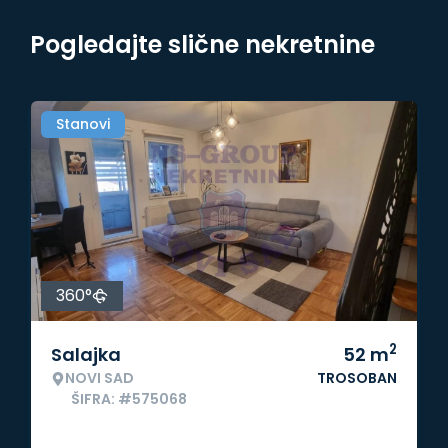
Pogledajte slične nekretnine
Stanovi
360°
2
Salajka
52
m
NOVI SAD
TROSOBAN
ŠIFRA: #575068