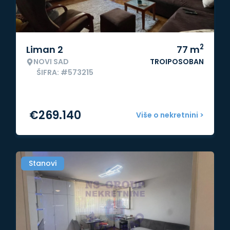
2
Liman 2
77
m
NOVI SAD
TROIPOSOBAN
ŠIFRA: #573215
€
269.140
Više o nekretnini >
Stanovi