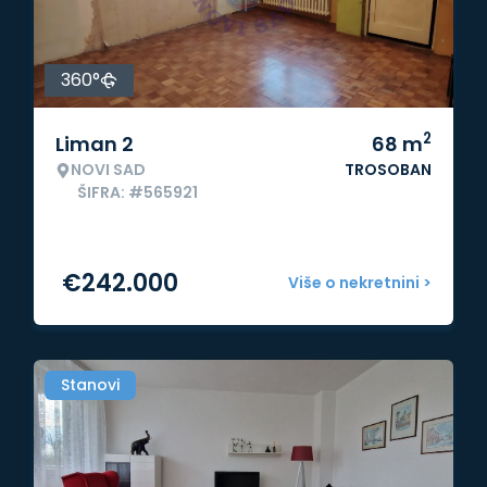
360°
2
Liman 2
68
m
NOVI SAD
TROSOBAN
ŠIFRA: #565921
€
242.000
Više o nekretnini >
Stanovi