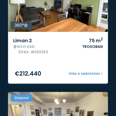
360°
2
Liman 2
75
m
NOVI SAD
TROSOBAN
ŠIFRA: #569353
€
212.440
Više o nekretnini >
Stanovi