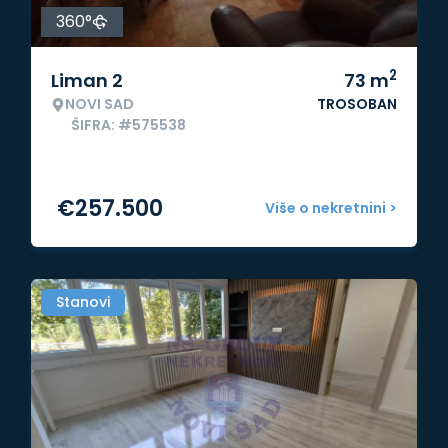
360°
2
Liman 2
73
m
NOVI SAD
TROSOBAN
ŠIFRA: #575538
€
257.500
Više o nekretnini >
Stanovi