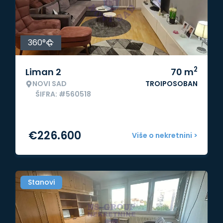
360°
2
Liman 2
70
m
NOVI SAD
TROIPOSOBAN
ŠIFRA: #560518
€
226.600
Više o nekretnini >
Stanovi