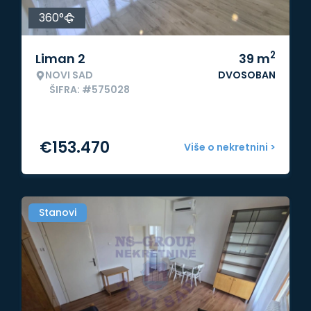
360°
2
Liman 2
39
m
NOVI SAD
DVOSOBAN
ŠIFRA: #575028
€
153.470
Više o nekretnini >
Stanovi