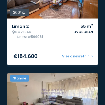
360°
2
Liman 2
55
m
NOVI SAD
DVOSOBAN
ŠIFRA: #569081
€
184.600
Više o nekretnini >
Stanovi