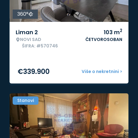
360°
2
Liman 2
103
m
NOVI SAD
ČETVOROSOBAN
ŠIFRA: #570746
€
339.900
Više o nekretnini >
Stanovi