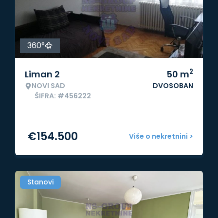
360°
2
Liman 2
50
m
NOVI SAD
DVOSOBAN
ŠIFRA: #456222
€
154.500
Više o nekretnini >
Stanovi