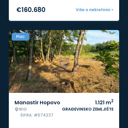
€
160.680
Više o nekretnini >
Plac
2
Manastir Hopovo
1.121
m
IRIG
GRAĐEVINSKO ZEMLJIŠTE
ŠIFRA: #574237